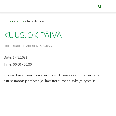
Search
Skip to content
Vali
Etusivu
»
Events
»
Kuusjokipäivä
KUUSJOKIPÄIVÄ
kirjoittajalta
|
Julkaistu
7.7.2022
Date:
14.8.2022
Time:
00:00 - 00:00
Kuusenkävyt ovat mukana Kuusjokipäivässä. Tule paikalle
tutustumaan partioon ja ilmoittautumaan syksyn ryhmiin.