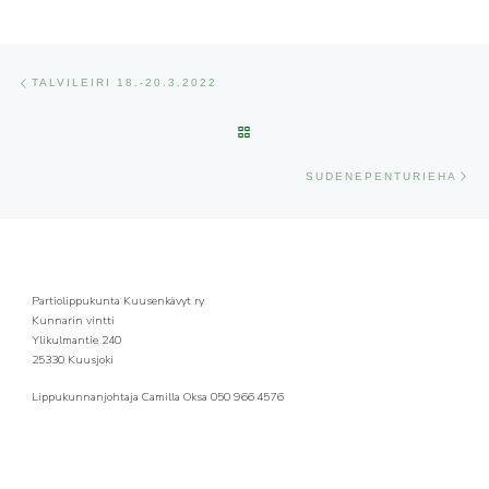
ARTIKKELIEN NAVIGOINTI
Edellinen
TALVILEIRI 18.-20.3.2022
ARTIKKELISIVULLE
Se
SUDENEPENTURIEHA
Partiolippukunta Kuusenkävyt ry
Kunnarin vintti
Ylikulmantie 240
25330 Kuusjoki
Lippukunnanjohtaja Camilla Oksa 050 966 4576